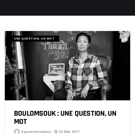
UNE QUESTION, UN MOT
BOULOMSOUK : UNE QUESTION, UN
MOT
Espoiretcreation
22 Mai 2017