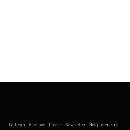
La Team
A propos
Presse
Newsletter
Nos partenaires