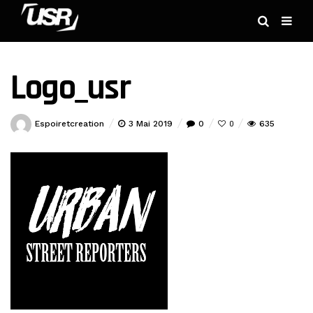
Logo_usr
Espoiretcreation
3 Mai 2019
0
635
0