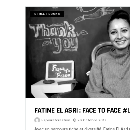
STREET BOOKS
FATINE EL ASRI : FACE TO FACE #l
Espoiretcreation
26 Octobre 2017
Avec un parcours riche et diversifié, Fatine El Asr