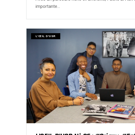
importante…
L’ŒIL D'USR