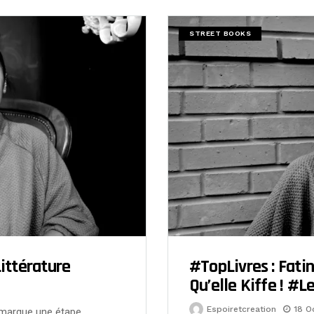
STREET BOOKS
ittérature
#TopLivres : Fatin
Qu’elle Kiffe ! #L
Espoiretcreation
18 O
i marque une étape