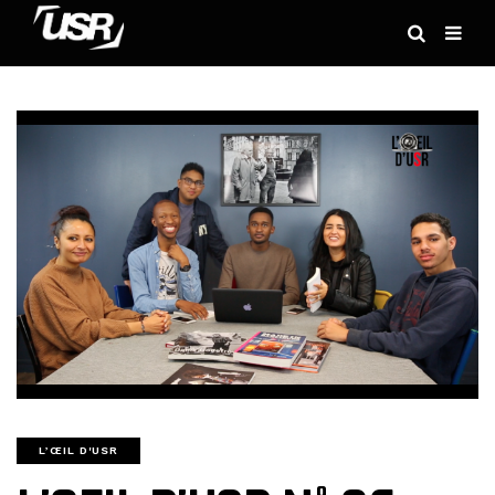
L’ŒIL D'USR