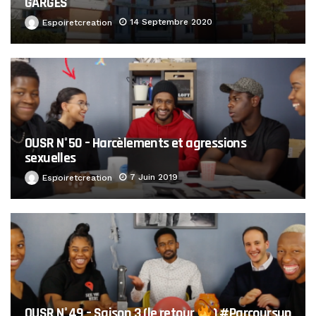
GARGES
14 Septembre 2020
Espoiretcreation
OUSR N°50 – Harcèlements et agressions
sexuelles
7 Juin 2019
Espoiretcreation
OUSR N°49 – Saison 3 (le retour
) #Parcoursup