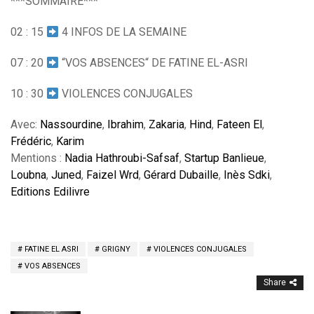
***SOMMAIRE***
02 : 15
4 INFOS DE LA SEMAINE
07 : 20
“VOS ABSENCES“ DE FATINE EL-ASRI
10 : 30
VIOLENCES CONJUGALES
Avec:
Nassourdine
,
Ibrahim
,
Zakaria
,
Hind
,
Fateen El
,
Frédéric
,
Karim
Mentions :
Nadia Hathroubi-Safsaf
,
Startup Banlieue
,
Loubna
,
Juned
,
Faizel Wrd
,
Gérard Dubaille
,
Inès Sdki
,
Editions Edilivre
FATINE EL ASRI
GRIGNY
VIOLENCES CONJUGALES
VOS ABSENCES
Share