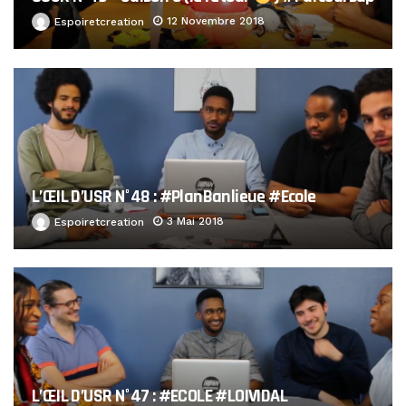
12 Novembre 2018
Espoiretcreation
L’ŒIL D’USR N°48 : #PlanBanlieue #Ecole
3 Mai 2018
Espoiretcreation
L’ŒIL D’USR N°47 : #ECOLE #LOIVIDAL