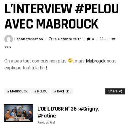
L’INTERVIEW #PELOU
AVEC MABROUCK
Espoiretcreation
14 Octobre 2017
0
0
2.6k
On a pas tout compris non plus
, mais
Mabrouck
nous
explique tout à la fin !
Share
MABROUCK
PELOU
RACHEDI
L'OEIL D'USR N° 36 : #Grigny,
#Fatine
Previous Post