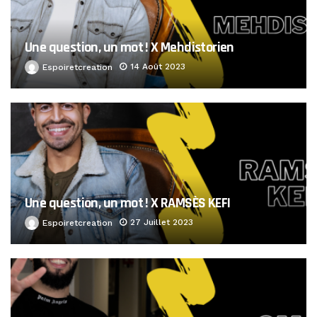
Une question, un mot ! X Mehdistorien
14 Août 2023
Espoiretcreation
Une question, un mot ! X RAMSÈS KEFI
27 Juillet 2023
Espoiretcreation