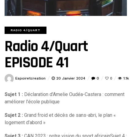
RADIO 4/QUART
Radio 4/Quart
EPISODE 41
Espoiretcreation
20 Janvier 2024
0
1.1k
0
Sujet 1 :
Déclaration d’Amelie Oudéa-Castera : comment
améliorer l’école publique
Sujet 2 :
Grand froid et décès de sans-abri, le plan «
logement d’abord »
Sujet 3 :
CAN 2023 : notre vision du sport africainSujet 4 :