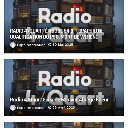
RADIO 4/QUART ÉPISODE 54 (FT.OPAPHILO):
QUALIFICATION DU PSG, MORT DE WERENOI
30 Mai 2025
Espoiretcreation
Radio 4/Quart Épisode 53 avec Abrège Soeur
28 Avril 2025
Espoiretcreation