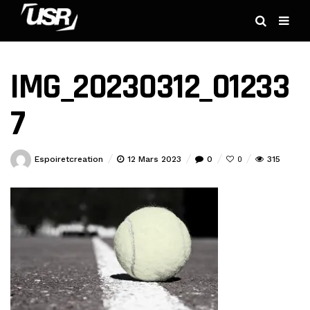
IMG_20230312_01233
7
Espoiretcreation
12 Mars 2023
0
315
0