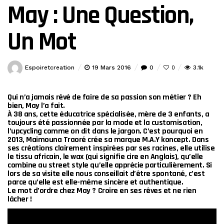
May : Une Question,
Un Mot
Espoiretcreation
19 Mars 2016
0
3.1k
0
Qui n’a jamais rêvé de faire de sa passion son métier ? Eh
bien,
May
l’a fait.
À 38 ans, cette éducatrice spécialisée, mère de 3 enfants, a
toujours été passionnée par la mode et la customisation,
l’upcycling comme on dit dans le jargon. C’est pourquoi en
2013, Maimouna Traoré crée sa marque
M.A.Y koncept
. Dans
ses créations clairement inspirées par ses racines, elle utilise
le tissu africain, le wax (qui signifie cire en Anglais), qu’elle
combine au street style qu’elle apprécie particulièrement. Si
lors de sa visite elle nous conseillait d’être spontané, c’est
parce qu’elle est elle-même sincère et authentique.
Le mot d’ordre chez May ? Croire en ses rêves et ne rien
lâcher !