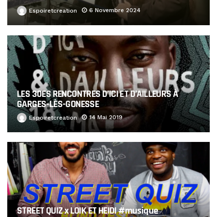
6 Novembre 2024
Espoiretcreation
LES 30ES RENCONTRES D’ICI ET D’AILLEURS À
GARGES-LÈS-GONESSE
14 Mai 2019
Espoiretcreation
STREET QUIZ x LOIK ET HEIDI #musique