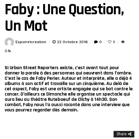
Faby : Une Question,
Un Mot
Espoiretcreation
22 Octobre 2016
0
0
3.1k
Si
Urban Street Reporters
existe, c’est avant tout pour
donner la parole à des personnes qui oeuvrent dans l’ombre.
C’est le cas de
Faby Perier
. Auteur et interprète, elle a déjà 4
albums à son actif et travaille sur un cinquième. Au delà de
cet aspect, Faby est une artiste engagée qui se bat contre le
cancer. D’ailleurs ce Dimanche elle organise un spectacle qui
aura lieu au théâtre Ruteboeuf de Clichy à 14h30. Son
combat, Faby nous l’a aussi raconté dans une interview que
vous pourrez regarder dès demain.
Share