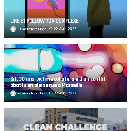
LIKE ET FOLLOW TON COMPLEXE
22 Avril 2022
Espoiretcreation
Sif, 30 ans, victime collatérale d’un conflit,
abattu en pleine rue à Marseille
22 Avril 2022
Espoiretcreation