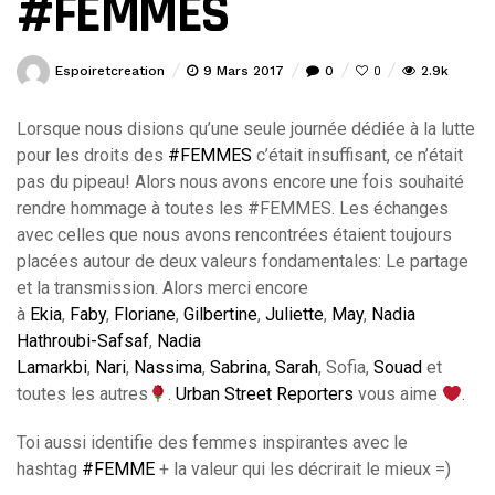
#FEMMES
Espoiretcreation
9 Mars 2017
0
2.9k
0
Lorsque nous disions qu’une seule journée dédiée à la lutte
pour les droits des
#
FEMMES
c’était insuffisant, ce n’était
pas du pipeau! Alors nous avons encore une fois souhaité
rendre hommage à toutes les #FEMMES. Les échanges
avec celles que nous avons rencontrées étaient toujours
placées autour de deux valeurs fondamentales: Le partage
et la transmission. Alors merci encore
à
Ekia
,
Faby
,
Floriane
,
Gilbertine
,
Juliette
,
May
,
Nadia
Hathroubi-Safsaf
,
Nadia
Lamarkbi
,
Nari
,
Nassima
,
Sabrina
,
Sarah
, Sofia,
Souad
et
toutes les autres
.
Urban Street Reporters
vous aime
.
Toi aussi identifie des femmes inspirantes avec le
hashtag
#
FEMME
+ la valeur qui les décrirait le mieux =)