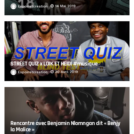
14 Mai 2019
Espoiretcreation
STREET QUIZ x LOIK ET HEIDI #musique
30 Avril 2019
Espoiretcreation
Rencontre avec Benjamin Nlomngan dit « Benjy
la Malice »