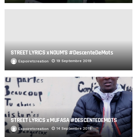
STREET LYRICS x NOUM’S #DescenteDeMots
19 Septembre 2019
Espoiretcreation
STREET LYRICS x MUFASA #DESCENTEDEMOTS
14 Septembre 2019
Espoiretcreation