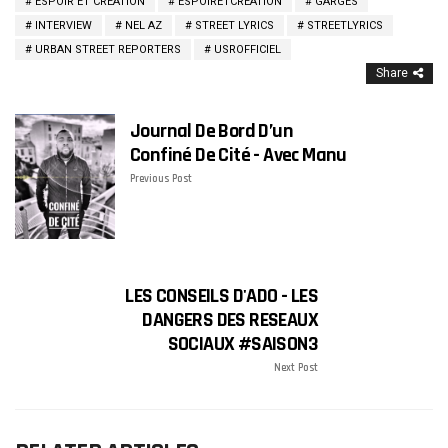
ESPOIR ET CREATION
ESPOIRETCREATION
GARGES
INTERVIEW
NEL AZ
STREET LYRICS
STREETLYRICS
URBAN STREET REPORTERS
USROFFICIEL
Share
Journal De Bord D’un
Confiné De Cité - Avec Manu
Previous Post
LES CONSEILS D'ADO - LES
DANGERS DES RESEAUX
SOCIAUX #SAISON3
Next Post