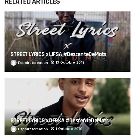
RELATED ARTICLES
STREET LYRICS x LIFSA #DescenteDeMots
13 Octobre 2019
Espoiretcreation
STREET LYRICS x DERKA #DescenteDeMots
1 Octobre 2019
Espoiretcreation