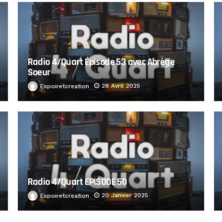
Radio 4/Quart Épisode 53 avec Abrège
Soeur
28 Avril 2025
Espoiretcreation
Radio 4/Quart EPISODE 50
20 Janvier 2025
Espoiretcreation