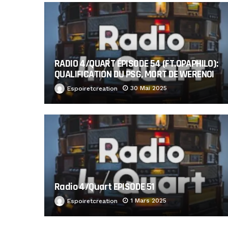
RADIO 4/QUART ÉPISODE 54 (FT.OPAPHILO):
QUALIFICATION DU PSG, MORT DE WERENOI
30 Mai 2025
Espoiretcreation
Radio 4/Quart EPISODE 51
1 Mars 2025
Espoiretcreation