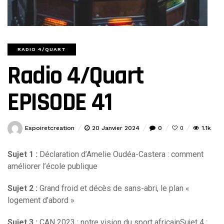
RADIO 4/QUART
Radio 4/Quart
EPISODE 41
Espoiretcreation
20 Janvier 2024
0
1.1k
0
Sujet 1 :
Déclaration d’Amelie Oudéa-Castera : comment
améliorer l’école publique
Sujet 2 :
Grand froid et décès de sans-abri, le plan «
logement d’abord »
Sujet 3 :
CAN 2023 : notre vision du sport africainSujet 4 :