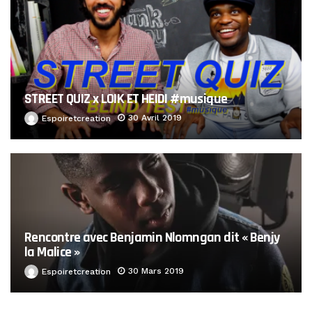
STREET QUIZ x LOIK ET HEIDI #musique
30 Avril 2019
Espoiretcreation
Rencontre avec Benjamin Nlomngan dit « Benjy
la Malice »
30 Mars 2019
Espoiretcreation